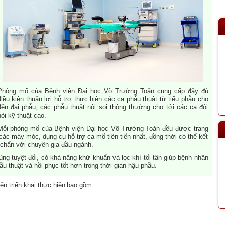
Phòng mổ của Bệnh viện Đại học Võ Trường Toản cung cấp đầy đủ
điều kiện thuận lợi hỗ trợ thực hiện các ca phẫu thuật từ tiểu phẫu cho
đến đại phẫu, các phẫu thuật nội soi thông thường cho tới các ca đòi
hỏi kỹ thuật cao.
Mỗi phòng mổ của Bệnh viện Đại học Võ Trường Toản đều được trang
ác máy móc, dụng cụ hỗ trợ ca mổ tiên tiến nhất, đồng thời có thể kết
 chẩn với chuyên gia đầu ngành.
ng tuyệt đối, có khả năng khử khuẩn và lọc khí tối tân giúp bệnh nhân
u thuật và hồi phục tốt hơn trong thời gian hậu phẫu.
ến triển khai thực hiện
bao gồm: