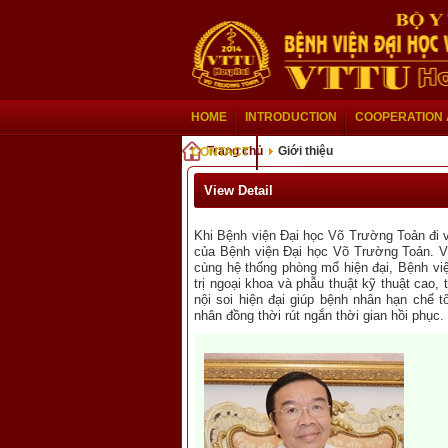
HOME
INTRODUCTION
COOPERATION
Trang chủ
Giới thiệu
CONTACT
View Detail
Khi Bệnh viện Đại học Võ Trường Toản đi 
của Bệnh viện Đại học Võ Trường Toản. V
cùng hệ thống phòng mổ hiện đại, Bệnh vi
trị ngoại khoa và phẫu thuật kỹ thuật cao, 
nội soi hiện đại giúp bệnh nhân hạn chế tố
nhân đồng thời rút ngắ​n thời gian hồi phục.