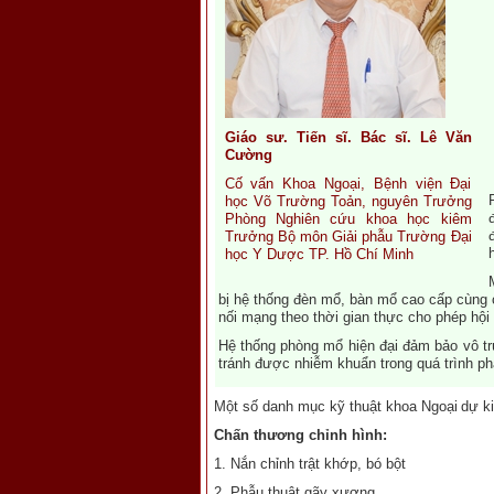
Giáo sư. Tiến sĩ. Bác sĩ. Lê Văn
Cường
Cố vấn Khoa Ngoại, Bệnh viện Đại
học Võ Trường Toản, nguyên Trưởng
Phòng Nghiên cứu khoa học kiêm
Trưởng Bộ môn Giải phẫu Trường Đại
học Y Dược TP. Hồ Chí Minh
bị hệ thống đèn mổ, bàn mổ cao cấp cùng c
nối mạng theo thời gian thực cho phép hội
Hệ thống phòng mổ hiện đại đảm bảo vô trù
tránh được nhiễm khuẩn trong quá trình phẫ
Một số danh mục kỹ thuật khoa Ngoại
dự ki
Chấn thương chỉnh hình:
1. Nắn chỉnh trật khớp, bó bột
2. Phẫu thuật gãy xương