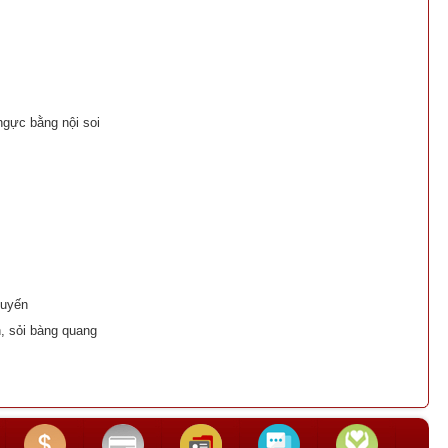
ngực bằng nội soi
tuyến
n, sỏi bàng quang