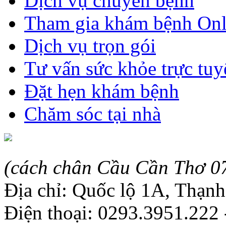
Dịch vụ chuyển bệnh
Tham gia khám bệnh Onl
Dịch vụ trọn gói
Tư vấn sức khỏe trực tuy
Đặt hẹn khám bệnh
Chăm sóc tại nhà
(cách chân Cầu Cần Thơ 0
Địa chỉ: Quốc lộ 1A, Thạn
Điện thoại: 0293.3951.222