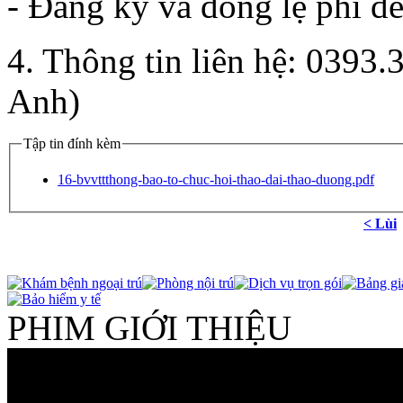
- Đăng ký và đóng lệ phí đ
4. Thông tin liên hệ: 0393
Anh)
Tập tin đính kèm
16-bvvttthong-bao-to-chuc-hoi-thao-dai-thao-duong.pdf
< Lùi
PHIM GIỚI THIỆU